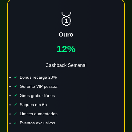
🥇
Ouro
12%
Cashback Semanal
Bônus recarga 20%
Gerente VIP pessoal
Giros grátis diários
Saques em 6h
Limites aumentados
Eventos exclusivos