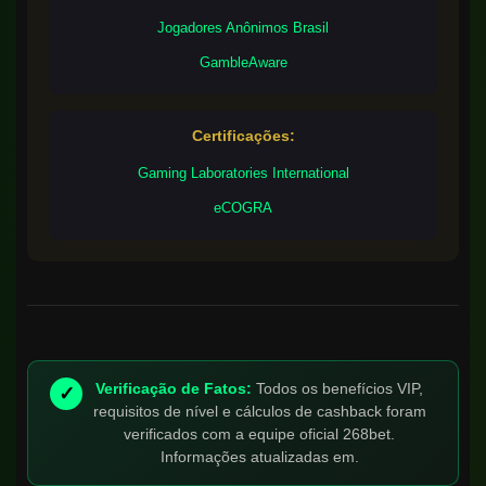
Jogadores Anônimos Brasil
GambleAware
Certificações:
Gaming Laboratories International
eCOGRA
Verificação de Fatos:
Todos os benefícios VIP,
✓
requisitos de nível e cálculos de cashback foram
verificados com a equipe oficial 268bet.
Informações atualizadas em.