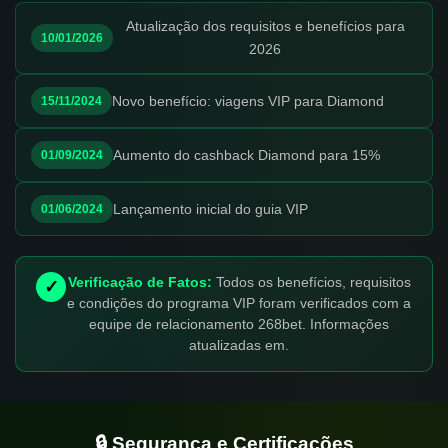
Atualização dos requisitos e benefícios para
10/01/2026
2026
Novo benefício: viagens VIP para Diamond
15/11/2024
Aumento do cashback Diamond para 15%
01/09/2024
Lançamento inicial do guia VIP
01/06/2024
Verificação de Fatos:
Todos os benefícios, requisitos
✓
e condições do programa VIP foram verificados com a
equipe de relacionamento 268bet. Informações
atualizadas em.
🔒 Segurança e Certificações