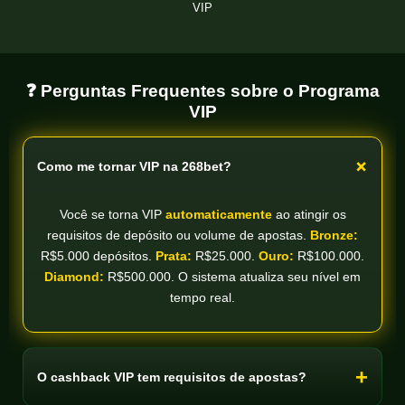
VIP
❓ Perguntas Frequentes sobre o Programa
VIP
Como me tornar VIP na 268bet?
Você se torna VIP
automaticamente
ao atingir os
requisitos de depósito ou volume de apostas.
Bronze:
R$5.000 depósitos.
Prata:
R$25.000.
Ouro:
R$100.000.
Diamond:
R$500.000. O sistema atualiza seu nível em
tempo real.
O cashback VIP tem requisitos de apostas?