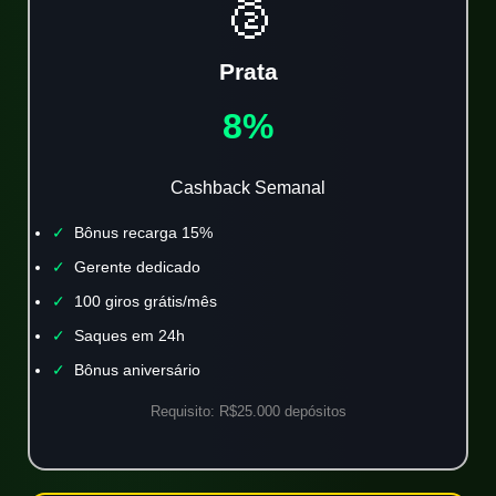
🥈
Prata
8%
Cashback Semanal
Bônus recarga 15%
Gerente dedicado
100 giros grátis/mês
Saques em 24h
Bônus aniversário
Requisito: R$25.000 depósitos