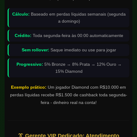
Cálculo:
Baseado em perdas líquidas semanais (segunda
a domingo)
Crédito:
Toda segunda-feira às 00:00 automaticamente
Sem rollover:
Saque imediato ou use para jogar
Progressivo:
5% Bronze → 8% Prata → 12% Ouro →
15% Diamond
Exemplo prático:
Um jogador Diamond com R$10.000 em
perdas líquidas recebe R$1.500 de cashback toda segunda-
feira - dinheiro real na conta!
👔 Gerente VIP Dedicado: Atendimento