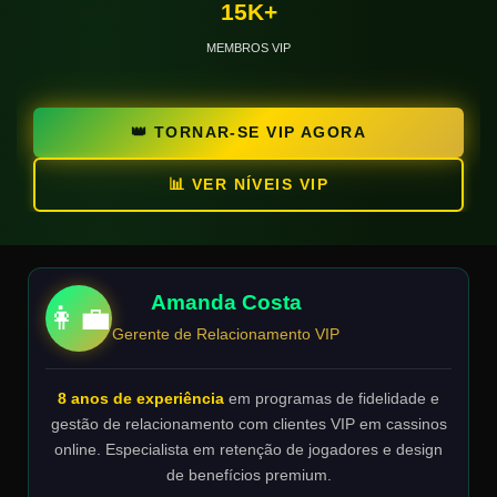
15K+
MEMBROS VIP
👑 TORNAR-SE VIP AGORA
📊 VER NÍVEIS VIP
Amanda Costa
👩‍💼
Gerente de Relacionamento VIP
8 anos de experiência
em programas de fidelidade e
gestão de relacionamento com clientes VIP em cassinos
online. Especialista em retenção de jogadores e design
de benefícios premium.