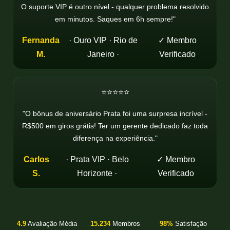
O suporte VIP é outro nível - qualquer problema resolvido
em minutos. Saques em 6h sempre!"
Fernanda
· Ouro VIP · Rio de
✓ Membro
M.
Janeiro ·
Verificado
⭐⭐⭐⭐⭐
"O bônus de aniversário Prata foi uma surpresa incrível -
R$500 em giros grátis! Ter um gerente dedicado faz toda
diferença na experiência."
Carlos
· Prata VIP · Belo
✓ Membro
S.
Horizonte ·
Verificado
4.9
Avaliação Média
15.234
Membros
98%
Satisfação