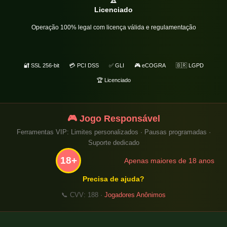
Licenciado
Operação 100% legal com licença válida e regulamentação
🔐 SSL 256-bit
💳 PCI DSS
✅ GLI
🎮 eCOGRA
🇧🇷 LGPD
🏆 Licenciado
🎮 Jogo Responsável
Ferramentas VIP: Limites personalizados · Pausas programadas ·
Suporte dedicado
18+
Apenas maiores de 18 anos
Precisa de ajuda?
📞 CVV: 188 ·
Jogadores Anônimos