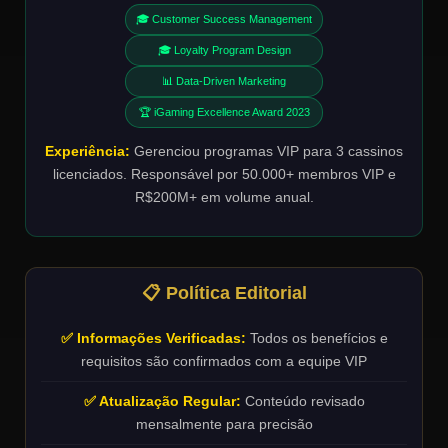
🎓 Customer Success Management
🎓 Loyalty Program Design
📊 Data-Driven Marketing
🏆 iGaming Excellence Award 2023
Experiência:
Gerenciou programas VIP para 3 cassinos
licenciados. Responsável por 50.000+ membros VIP e
R$200M+ em volume anual.
📋 Política Editorial
✅ Informações Verificadas:
Todos os benefícios e
requisitos são confirmados com a equipe VIP
✅ Atualização Regular:
Conteúdo revisado
mensalmente para precisão