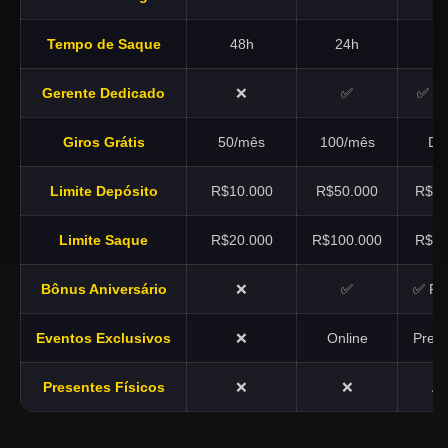
Tempo de Saque
48h
24h
Gerente Dedicado
❌
✅
✅ Pe
Giros Grátis
50/mês
100/mês
Diá
Limite Depósito
R$10.000
R$50.000
R$20
Limite Saque
R$20.000
R$100.000
R$50
Bônus Aniversário
❌
✅
✅ Pr
Eventos Exclusivos
❌
Online
Prese
Presentes Físicos
❌
❌
An