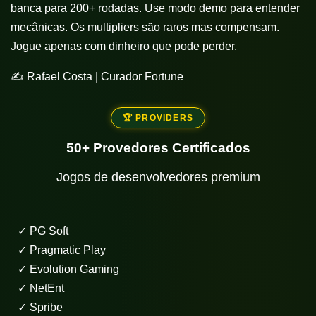
banca para 200+ rodadas. Use modo demo para entender
mecânicas. Os multipliers são raros mas compensam.
Jogue apenas com dinheiro que pode perder.
✍️ Rafael Costa | Curador Fortune
🏆 PROVIDERS
50+ Provedores Certificados
Jogos de desenvolvedores premium
✓ PG Soft
✓ Pragmatic Play
✓ Evolution Gaming
✓ NetEnt
✓ Spribe