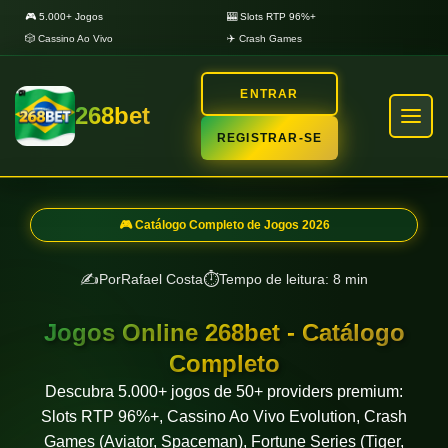
🎮 5.000+ Jogos
🎰 Slots RTP 96%+
🎲 Cassino Ao Vivo
✈️ Crash Games
ENTRAR
268bet
REGISTRAR-SE
🎰 Jogos
🎮 Catálogo Completo de Jogos 2026
Slot
✍️
⏱️
Por
Rafael Costa
Tempo de leitura: 8 min
Cassino
Jogos Online 268bet - Catálogo
Completo
Fortune
Descubra 5.000+ jogos de 50+ providers premium:
Slots RTP 96%+, Cassino Ao Vivo Evolution, Crash
Jogos
Games (Aviator, Spaceman), Fortune Series (Tiger,