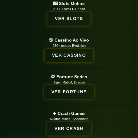
🎰 Slots Online
2.000+ slots RTP alto
VER SLOTS
🎲 Cassino Ao Vivo
250+ mesas Evolution
VER CASSINO
🐯 Fortune Series
Tiger, Rabbit, Dragon
VER FORTUNE
✈️ Crash Games
Aviator, Mines, Spaceman
VER CRASH