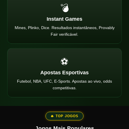
💣
Instant Games
Mines, Plinko, Dice. Resultados instantâneos, Provably
Fair verificável.
⚽
Apostas Esportivas
Futebol, NBA, UFC, E-Sports. Apostas ao vivo, odds
competitivas.
🔥 TOP JOGOS
Jogos Mais Populares