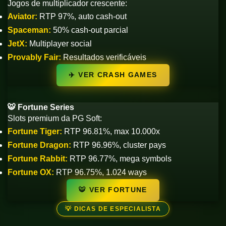
Jogos de multiplicador crescente:
Aviator:
RTP 97%, auto cash-out
Spaceman:
50% cash-out parcial
JetX:
Multiplayer social
Provably Fair:
Resultados verificáveis
✈️ VER CRASH GAMES
🐯 Fortune Series
Slots premium da PG Soft:
Fortune Tiger:
RTP 96.81%, max 10.000x
Fortune Dragon:
RTP 96.96%, cluster pays
Fortune Rabbit:
RTP 96.77%, mega symbols
Fortune OX:
RTP 96.75%, 1.024 ways
🐯 VER FORTUNE
💡 DICAS DE ESPECIALISTA