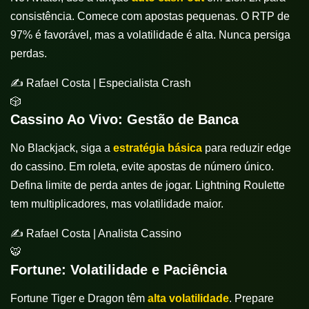
consistência. Comece com apostas pequenas. O RTP de
97% é favorável, mas a volatilidade é alta. Nunca persiga
perdas.
✍️ Rafael Costa | Especialista Crash
🎲
Cassino Ao Vivo: Gestão de Banca
No Blackjack, siga a
estratégia básica
para reduzir edge
do cassino. Em roleta, evite apostas de número único.
Defina limite de perda antes de jogar. Lightning Roulette
tem multiplicadores, mas volatilidade maior.
✍️ Rafael Costa | Analista Cassino
🐯
Fortune: Volatilidade e Paciência
Fortune Tiger e Dragon têm
alta volatilidade
. Prepare