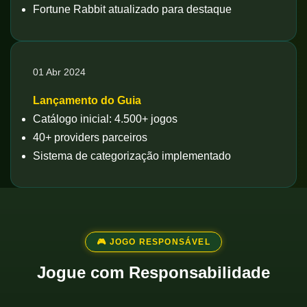
Fortune Rabbit atualizado para destaque
01 Abr 2024
Lançamento do Guia
Catálogo inicial: 4.500+ jogos
40+ providers parceiros
Sistema de categorização implementado
🎮 JOGO RESPONSÁVEL
Jogue com Responsabilidade