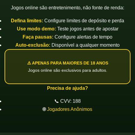
Jogos online são entretenimento, não fonte de renda:
Defina limites:
Configure limites de depósito e perda
Use modo demo:
Teste jogos antes de apostar
Faça pausas:
Configure alertas de tempo
Auto-exclusão:
Disponível a qualquer momento
⚠️ APENAS PARA MAIORES DE 18 ANOS
Jogos online são exclusivos para adultos.
Precisa de ajuda?
📞 CVV: 188
🌐
Jogadores Anônimos