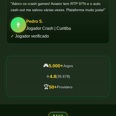
"Adoro os crash games! Aviator tem RTP 97% e o auto
cash-out me salvou várias vezes. Plataforma muito justa!"
Pedro S.
👨
Jogador Crash | Curitiba
✓ Jogador verificado
🎮
5.000+
Jogos
⭐
4.8
(35.678)
🏆
50+
Providers